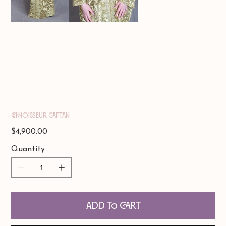
Connoisseur Caftan
Price
$4,900.00
Quantity
Add to Cart